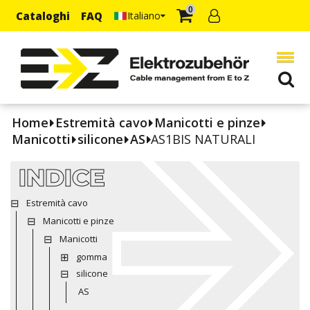
0
Cataloghi
FAQ
Italiano
Home
Estremità cavo
Manicotti e pinze
Manicotti
silicone
AS
AS1BIS NATURALI
INDICE
Estremità cavo
Manicotti e pinze
Manicotti
gomma
silicone
AS