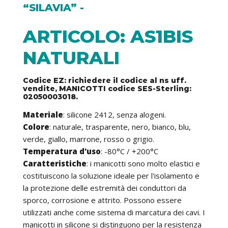
“SILAVIA” -
ARTICOLO: AS1BIS
NATURALI
Codice EZ: richiedere il codice al ns uff.
vendite, MANICOTTI codice SES-Sterling:
02050003018.
Materiale
: silicone 2412, senza alogeni.
Colore
: naturale, trasparente, nero, bianco, blu,
verde, giallo, marrone, rosso o grigio.
Temperatura d'uso
: -80°C / +200°C
Caratteristiche
: i manicotti sono molto elastici e
costituiscono la soluzione ideale per l'isolamento e
la protezione delle estremità dei conduttori da
sporco, corrosione e attrito. Possono essere
utilizzati anche come sistema di marcatura dei cavi. I
manicotti in silicone si distinguono per la resistenza