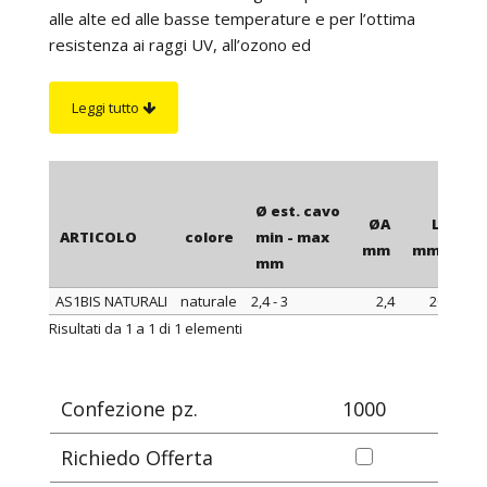
alle alte ed alle basse temperature e per l’ottima
resistenza ai raggi UV, all’ozono ed
all’invecchiamento. Il montaggio dei manicotti sui
conduttori viene effettuato mediante l'uso delle
Leggi tutto
pinze a 3 becchi ed è facilitato dalla lubrificazione
interna. I manicotti con diametro interno da 10 mm
in poi non sono lubrificati internamente; per cui, per
facilitare il montaggio di questi sulle pinze è
Ø est. cavo
ØA
L
consigliabile l'utilizzo del lubrificante LUB 2.
ARTICOLO
colore
min - max
mm
mm
m
mm
AS1BIS NATURALI
naturale
2,4 - 3
2,4
20
0
ARTICOLO
colore
Ø est. cavo
ØA
L
Risultati da 1 a 1 di 1 elementi
min - max
mm
mm
m
mm
Confezione pz.
1000
Richiedo Offerta