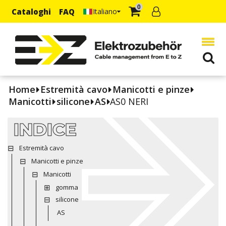
0
Cataloghi
FAQ
Italiano
Home
Estremità cavo
Manicotti e pinze
Manicotti
silicone
AS
AS0 NERI
INDICE
Estremità cavo
Manicotti e pinze
Manicotti
gomma
silicone
AS