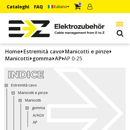
0
Cataloghi
FAQ
Italiano
Home
Estremità cavo
Manicotti e pinze
Manicotti
gomma
AP
AP 0-25
INDICE
Estremità cavo
Manicotti e pinze
Manicotti
gomma
A/AGV
AP