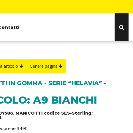
Contatti
a articolo
Genera pagina
I IN GOMMA - SERIE “HELAVIA” -
COLO: A9 BIANCHI
107586, MANICOTTI codice SES-Sterling:
.
neoprene 3490.