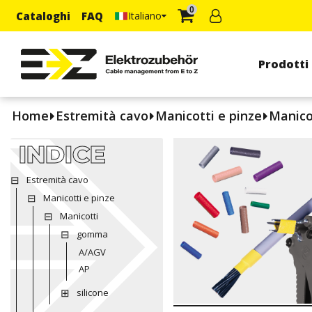
0
Cataloghi
FAQ
Italiano
Prodotti
Home
Estremità cavo
Manicotti e pinze
Manico
INDICE
Estremità cavo
Manicotti e pinze
Manicotti
gomma
A/AGV
AP
silicone