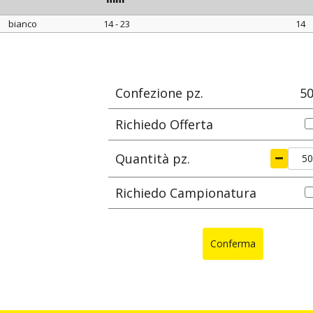
bianco
14 - 23
14
colore
Ø est. cavo
ØA
min - max
mm
mm
Confezione pz.
5
Richiedo Offerta
Quantità pz.
Richiedo Campionatura
Conferma