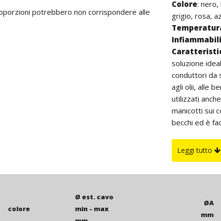
Colore
: nero,
proporzioni potrebbero non corrispondere alle
grigio, rosa, a
Temperatura
Infiammabil
Caratterist
soluzione idea
conduttori da 
agli olii, alle
utilizzati anc
manicotti sui 
becchi ed è fac
interno da 10 
facilitare il mo
Leggi tutto
lubrificante LU
Su richiesta
conduttivi “ant
60 Shore A, con
Ø est. cavo
ØA
una buona resi
colore
min - max
mm
+100°C.
mm