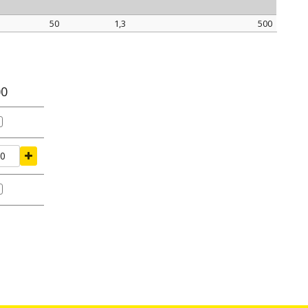
50
1,3
500
L
S
confezione
mm
mm
pz.
00