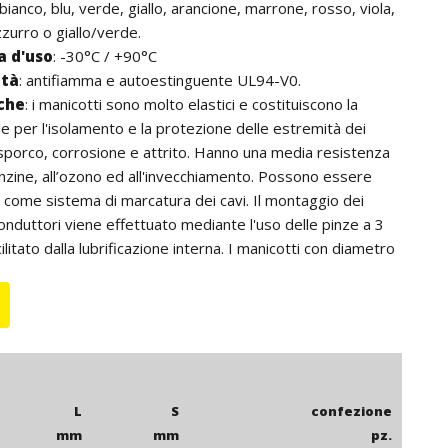
 bianco, blu, verde, giallo, arancione, marrone, rosso, viola,
zzurro o giallo/verde.
 d'uso
: -30°C / +90°C
ità
: antifiamma e autoestinguente UL94-V0.
iche
: i manicotti sono molto elastici e costituiscono la
le per l'isolamento e la protezione delle estremità dei
sporco, corrosione e attrito. Hanno una media resistenza
 benzine, all’ozono ed all'invecchiamento. Possono essere
he come sistema di marcatura dei cavi. Il montaggio dei
conduttori viene effettuato mediante l'uso delle pinze a 3
ilitato dalla lubrificazione interna. I manicotti con diametro
mm in poi non sono lubrificati internamente; per cui, per
ntaggio di questi sulle pinze è consigliabile l'utilizzo del
B 2.
: per quantità, possono essere forniti speciali manicotti
istatici” prodotti in una gomma a base nitrilica con durezza
6
 una resistività trasversale dell'ordine di 10
Ohm.cm, con
L
S
confezione
stenza chimica agli olii e con temperatura d’uso -25°C /
mm
mm
pz.