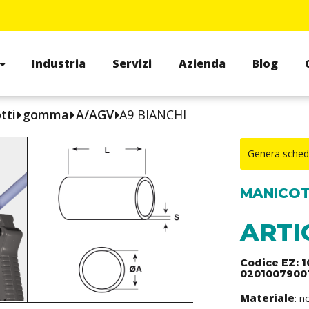
Industria
Servizi
Azienda
Blog
tti
gomma
A/AGV
A9 BIANCHI
Genera sched
MANICOTT
ARTI
Codice EZ: 
02010079001
Materiale
: 