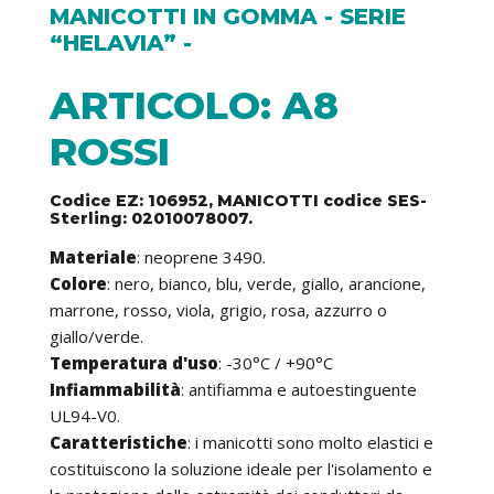
MANICOTTI IN GOMMA - SERIE
“HELAVIA” -
ARTICOLO: A8
ROSSI
Codice EZ: 106952, MANICOTTI codice SES-
Sterling: 02010078007.
Materiale
: neoprene 3490.
Colore
: nero, bianco, blu, verde, giallo, arancione,
marrone, rosso, viola, grigio, rosa, azzurro o
giallo/verde.
Temperatura d'uso
: -30°C / +90°C
Infiammabilità
: antifiamma e autoestinguente
UL94-V0.
Caratteristiche
: i manicotti sono molto elastici e
costituiscono la soluzione ideale per l'isolamento e