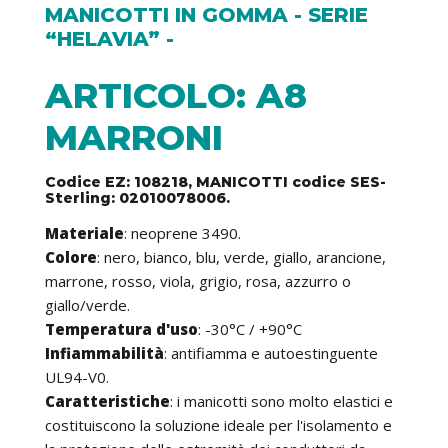
MANICOTTI IN GOMMA - SERIE
“HELAVIA” -
ARTICOLO: A8
MARRONI
Codice EZ: 108218, MANICOTTI codice SES-
Sterling: 02010078006.
Materiale
: neoprene 3490.
Colore
: nero, bianco, blu, verde, giallo, arancione,
marrone, rosso, viola, grigio, rosa, azzurro o
giallo/verde.
Temperatura d'uso
: -30°C / +90°C
Infiammabilità
: antifiamma e autoestinguente
UL94-V0.
Caratteristiche
: i manicotti sono molto elastici e
costituiscono la soluzione ideale per l'isolamento e