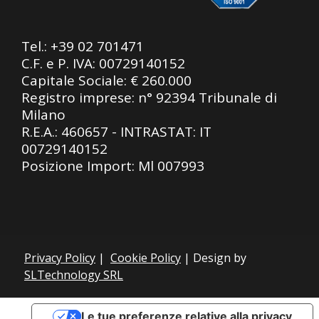
Tel.:
+39 02 701471
C.F. e P. IVA: 00729140152
Capitale Sociale: € 260.000
Registro imprese: n° 92394 Tribunale di
Milano
R.E.A.: 460657 - INTRASTAT: IT
00729140152
Posizione Import: Ml 007993
Privacy Policy
|
Cookie Policy
| Design by
SLTechnology SRL
Le tue preferenze relative alla privacy