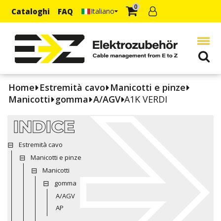
0
Cataloghi
FAQ
Italiano
Home
Estremità cavo
Manicotti e pinze
Manicotti
gomma
A/AGV
A1K VERDI
INDICE
Estremità cavo
Manicotti e pinze
Manicotti
gomma
A/AGV
AP