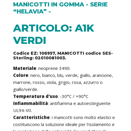
MANICOTTI IN GOMMA - SERIE
“HELAVIA” -
ARTICOLO: A1K
VERDI
Codice EZ: 106957, MANICOTTI codice SES-
Sterling: 02010081003.
Materiale
: neoprene 3490.
Colore
: nero, bianco, blu, verde, giallo, arancione,
marrone, rosso, viola, grigio, rosa, azzurro o
giallo/verde.
Temperatura d'uso
: -30°C / +90°C
Infiammabilità
: antifiamma e autoestinguente
UL94-V0.
Caratteristiche
: i manicotti sono molto elastici e
costituiscono la soluzione ideale per l'isolamento e