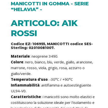
MANICOTTI IN GOMMA - SERIE
“HELAVIA” -
ARTICOLO: A1K
ROSSI
Codice EZ: 106955, MANICOTTI codice SES-
Sterling: 02010081007.
Materiale
: neoprene 3490.
Colore
: nero, bianco, blu, verde, giallo, arancione,
marrone, rosso, viola, grigio, rosa, azzurro o
giallo/verde.
Temperatura d'uso
: -30°C / +90°C
Infiammabilità
: antifiamma e autoestinguente
UL94-V0.
Caratteristiche
: i manicotti sono molto elastici e
costituiscono la soluzione ideale per l'isolamento e