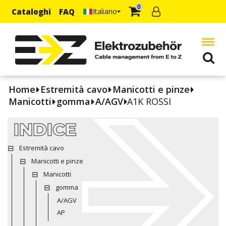
0
Cataloghi
FAQ
Italiano
Home
Estremità cavo
Manicotti e pinze
Manicotti
gomma
A/AGV
A1K ROSSI
INDICE
Estremità cavo
Manicotti e pinze
Manicotti
gomma
A/AGV
AP