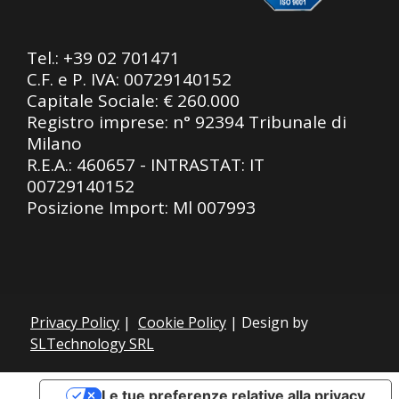
Tel.:
+39 02 701471
C.F. e P. IVA: 00729140152
Capitale Sociale: € 260.000
Registro imprese: n° 92394 Tribunale di
Milano
R.E.A.: 460657 - INTRASTAT: IT
00729140152
Posizione Import: Ml 007993
Privacy Policy
|
Cookie Policy
| Design by
SLTechnology SRL
Le tue preferenze relative alla privacy