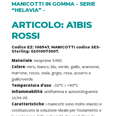
MANICOTTI IN GOMMA - SERIE
“HELAVIA” -
ARTICOLO: A1BIS
ROSSI
Codice EZ: 106947, MANICOTTI codice SES-
Sterling: 02010073007.
Materiale
: neoprene 3490.
Colore
: nero, bianco, blu, verde, giallo, arancione,
marrone, rosso, viola, grigio, rosa, azzurro o
giallo/verde.
Temperatura d'uso
: -30°C / +90°C
Infiammabilità
: antifiamma e autoestinguente
UL94-V0.
Caratteristiche
: i manicotti sono molto elastici e
costituiscono la soluzione ideale per l'isolamento e