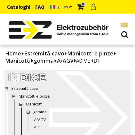
0
Cataloghi
FAQ
Italiano
Home
Estremità cavo
Manicotti e pinze
Manicotti
gomma
A/AGV
A0 VERDI
INDICE
Estremità cavo
Manicotti e pinze
Manicotti
gomma
A/AGV
AP