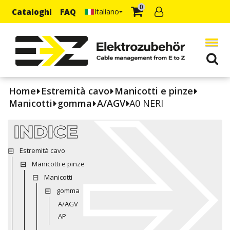
0
Cataloghi
FAQ
Italiano
Home
Estremità cavo
Manicotti e pinze
Manicotti
gomma
A/AGV
A0 NERI
INDICE
Estremità cavo
Manicotti e pinze
Manicotti
gomma
A/AGV
AP