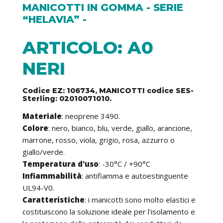
MANICOTTI IN GOMMA - SERIE
“HELAVIA” -
ARTICOLO: A0
NERI
Codice EZ: 106734, MANICOTTI codice SES-
Sterling: 02010071010.
Materiale
: neoprene 3490.
Colore
: nero, bianco, blu, verde, giallo, arancione,
marrone, rosso, viola, grigio, rosa, azzurro o
giallo/verde.
Temperatura d'uso
: -30°C / +90°C
Infiammabilità
: antifiamma e autoestinguente
UL94-V0.
Caratteristiche
: i manicotti sono molto elastici e
costituiscono la soluzione ideale per l'isolamento e