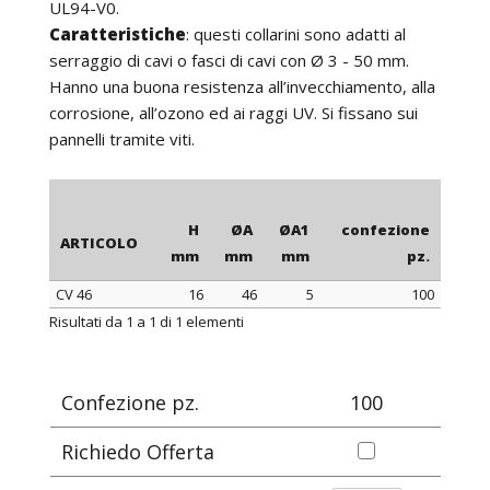
UL94-V0.
Caratteristiche
: questi collarini sono adatti al
serraggio di cavi o fasci di cavi con Ø 3 - 50 mm.
Hanno una buona resistenza all’invecchiamento, alla
corrosione, all’ozono ed ai raggi UV. Si fissano sui
pannelli tramite viti.
H
ØA
ØA1
confezione
ARTICOLO
mm
mm
mm
pz.
CV 46
16
46
5
100
ARTICOLO
H
ØA
ØA1
confezione
Risultati da 1 a 1 di 1 elementi
mm
mm
mm
pz.
Confezione pz.
100
Richiedo Offerta