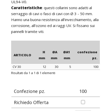
UL94-V0.
Caratteristiche
: questi collarini sono adatti al
serraggio di cavi o fasci di cavi con Ø 3 - 50 mm.
Hanno una buona resistenza all’invecchiamento, alla
corrosione, all’ozono ed ai raggi UV. Si fissano sui
pannelli tramite viti.
H
ØA
ØA1
confezione
ARTICOLO
mm
mm
mm
pz.
CV 30
12
30
5
100
ARTICOLO
H
ØA
ØA1
confezione
Risultati da 1 a 1 di 1 elementi
mm
mm
mm
pz.
Confezione pz.
100
Richiedo Offerta