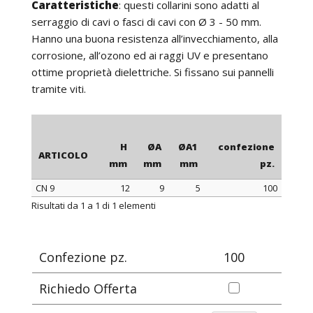
Caratteristiche
: questi collarini sono adatti al
serraggio di cavi o fasci di cavi con Ø 3 - 50 mm.
Hanno una buona resistenza all’invecchiamento, alla
corrosione, all’ozono ed ai raggi UV e presentano
ottime proprietà dielettriche. Si fissano sui pannelli
tramite viti.
H
ØA
ØA1
confezione
ARTICOLO
mm
mm
mm
pz.
CN 9
12
9
5
100
ARTICOLO
H
ØA
ØA1
confezione
Risultati da 1 a 1 di 1 elementi
mm
mm
mm
pz.
Confezione pz.
100
Richiedo Offerta