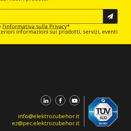
e
l'informativa sulla Privacy
*
eriori informazioni sui prodotti, servizi, eventi
info@elektrozubehor.it
ez@pec.elektrozubehor.it