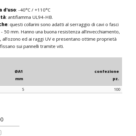
 d'uso
: -40°C / +110°C
ità
: antifiamma UL94-HB.
iche
: questi collarini sono adatti al serraggio di cavi o fasci
3 - 50 mm. Hanno una buona resistenza all’invecchiamento,
e, all’ozono ed ai raggi UV e presentano ottime proprietà
 fissano sui pannelli tramite viti.
ØA1
confezione
mm
pz.
5
100
ØA1
confezione
mm
pz.
00