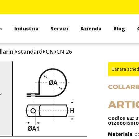
Industria
Servizi
Azienda
Blog
larini
standard
CN
CN 26
Genera sched
COLLARIN
ARTI
Codice EZ: 3
01200015010
Materiale
: p