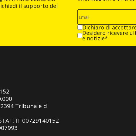
ichiedi il supporto dei
Dichiaro di accettar
Desidero ricevere ult
e notizie*
0152
0.000
92394 Tribunale di
ASTAT: IT 00729140152
 007993