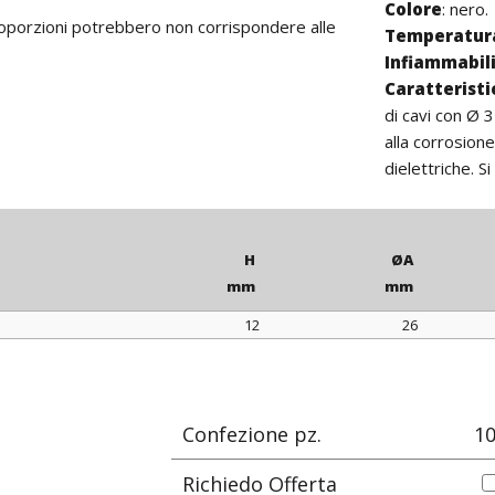
Colore
: nero.
proporzioni potrebbero non corrispondere alle
Temperatura
Infiammabil
Caratterist
di cavi con Ø 
alla corrosion
dielettriche. Si
H
ØA
mm
mm
12
26
H
ØA
mm
mm
Confezione pz.
1
Richiedo Offerta