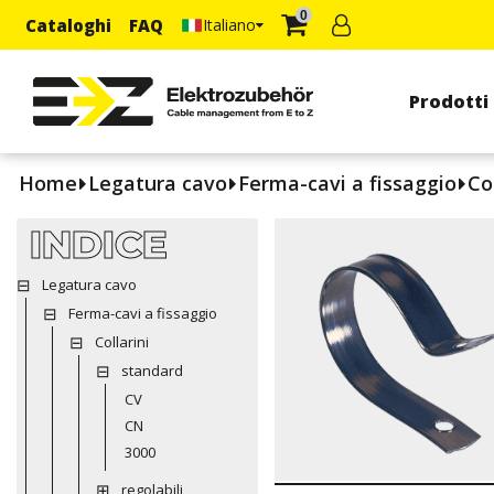
0
Cataloghi
FAQ
Italiano
Prodotti
Home
Legatura cavo
Ferma-cavi a fissaggio
Col
INDICE
Legatura cavo
Ferma-cavi a fissaggio
Collarini
standard
CV
CN
3000
regolabili