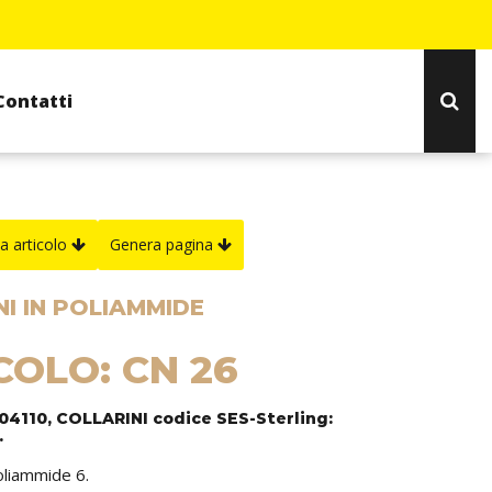
Contatti
a articolo
Genera pagina
I IN POLIAMMIDE
COLO: CN 26
04110, COLLARINI codice SES-Sterling:
.
oliammide 6.