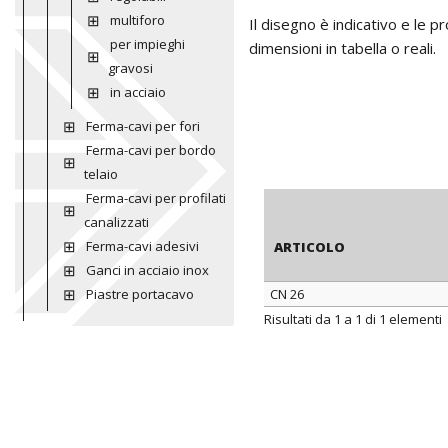
multiforo
Il disegno è indicativo e le 
per impieghi
dimensioni in tabella o reali.
gravosi
in acciaio
Ferma-cavi per fori
Ferma-cavi per bordo
telaio
Ferma-cavi per profilati
canalizzati
Ferma-cavi adesivi
ARTICOLO
Ganci in acciaio inox
Piastre portacavo
CN 26
ARTICOLO
Risultati da 1 a 1 di 1 elementi