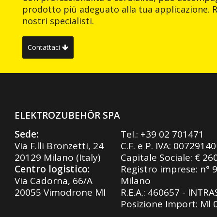
prodotto più adeguato alla tua applicazione. R
nostri specialisti.
Contattaci
ELEKTROZUBEHÖR SPA
Sede:
Tel.:
+39 02 701471
Via F.lli Bronzetti, 24
C.F. e P. IVA: 0072914
20129 Milano (Italy)
Capitale Sociale: € 26
Centro logistico:
Registro imprese: n° 
Via Cadorna, 66/A
Milano
20055 Vimodrone MI
R.E.A.: 460657 - INTR
Posizione Import: Ml