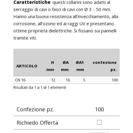
Caratteristiche
: questi collarini sono adatti al
serraggio di cavi o fasci di cavi con Ø 3 - 50 mm.
Hanno una buona resistenza all’invecchiamento, alla
corrosione, all’ozono ed ai raggi UV e presentano
ottime proprietà dielettriche. Si fissano sui pannelli
tramite viti.
H
ØA
ØA1
confezione
ARTICOLO
mm
mm
mm
pz.
CN 16
12
16
5
100
ARTICOLO
H
ØA
ØA1
confezione
Risultati da 1 a 1 di 1 elementi
mm
mm
mm
pz.
Confezione pz.
100
Richiedo Offerta