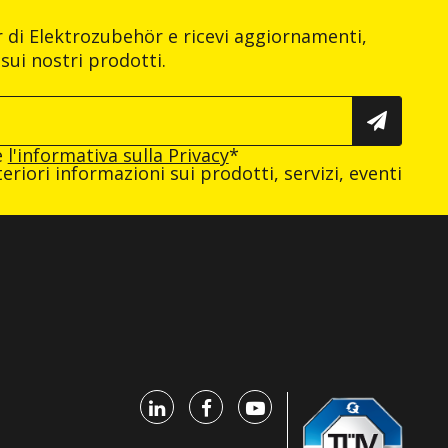
er di Elektrozubehör e ricevi aggiornamenti,
sui nostri prodotti.
e
l'informativa sulla Privacy
*
eriori informazioni sui prodotti, servizi, eventi