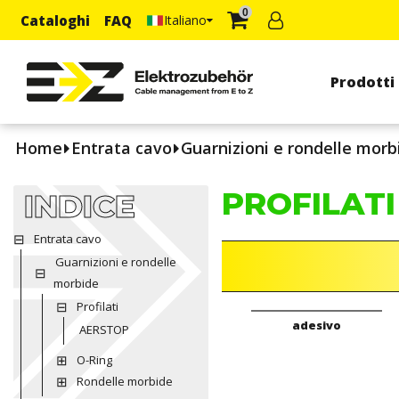
0
Cataloghi
FAQ
Italiano
Prodotti
Home
Entrata cavo
Guarnizioni e rondelle morb
PROFILATI
INDICE
Entrata cavo
Guarnizioni e rondelle
morbide
Profilati
adesivo
AERSTOP
O-Ring
Rondelle morbide