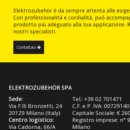
Elektrozubehör è da sempre attenta alle esigen
Con professionalità e cordialità, può accompag
prodotto più adeguato alla tua applicazione. R
nostri specialisti.
Contattaci
ELEKTROZUBEHÖR SPA
Sede:
Tel.:
+39 02 701471
Via F.lli Bronzetti, 24
C.F. e P. IVA: 0072914
20129 Milano (Italy)
Capitale Sociale: € 26
Centro logistico:
Registro imprese: n° 
Via Cadorna, 66/A
Milano