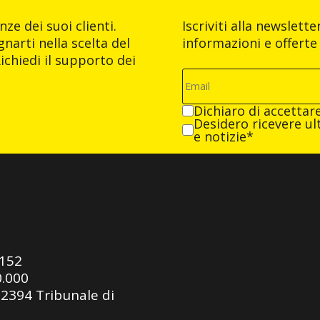
ze dei suoi clienti.
Iscriviti alla newslett
narti nella scelta del
informazioni e offerte 
ichiedi il supporto dei
Dichiaro di accettar
Desidero ricevere ult
e notizie*
0152
0.000
92394 Tribunale di