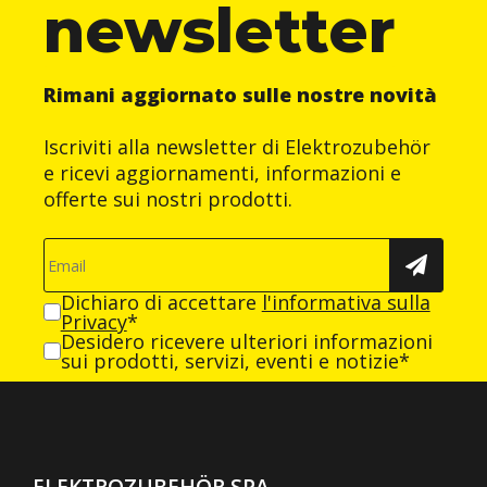
newsletter
Rimani aggiornato sulle nostre novità
Iscriviti alla newsletter di Elektrozubehör
e ricevi aggiornamenti, informazioni e
offerte sui nostri prodotti.
Dichiaro di accettare
l'informativa sulla
Privacy
*
Desidero ricevere ulteriori informazioni
sui prodotti, servizi, eventi e notizie*
ELEKTROZUBEHÖR SPA