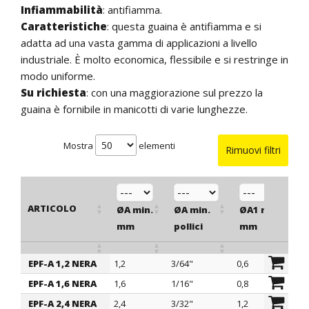
Infiammabilità
: antifiamma.
Caratteristiche
: questa guaina è antifiamma e si
adatta ad una vasta gamma di applicazioni a livello
industriale. È molto economica, flessibile e si restringe in
modo uniforme.
Su richiesta
: con una maggiorazione sul prezzo la
guaina è fornibile in manicotti di varie lunghezze.
Mostra
elementi
Rimuovi filtri
ARTICOLO
ØA min.
ØA min.
ØA1 max
S
mm
pollici
mm
EPF-A 1,2 NERA
1,2
3/64"
0,6
0,
ARTICOLO
ØA min.
ØA min.
ØA1 max
S
EPF-A 1,6 NERA
1,6
1/16"
0,8
0,
mm
pollici
mm
EPF-A 2,4 NERA
2,4
3/32"
1,2
0,