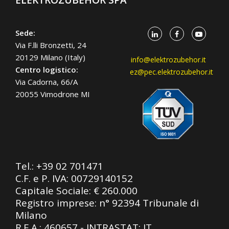
Sede:
Via F.lli Bronzetti, 24
20129 Milano (Italy)
info@elektrozubehor.it
Centro logistico:
ez@pec.elektrozubehor.it
Via Cadorna, 66/A
20055 Vimodrone MI
Tel.:
+39 02 701471
C.F. e P. IVA: 00729140152
Capitale Sociale: € 260.000
Registro imprese: n° 92394 Tribunale di
Milano
R.E.A.: 460657 - INTRASTAT: IT