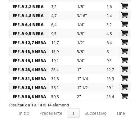
EPF-A 3,2 NERA
3,2
1/8"
1,6
0,
EPF-A 4,8 NERA
4,7
3/16"
2,4
0,
EPF-A 6,4 NERA
6,4
1/4"
3,2
0,
EPF-A 9,5 NERA
9,5
3/8"
4,8
0,
EPF-A 12,7 NERA
12,7
1/2"
6,4
0,
EPF-A 15,9 NERA
15,9
5/8"
8
0,
EPF-A 19,1 NERA
19,1
3/4"
9,5
0,
EPF-A 25,4 NERA
25,4
1"
12,7
0,
EPF-A 31,8 NERA
31,8
1" 1/4
15,9
0,
EPF-A 38,1 NERA
38,1
1" 1/2
19,1
1
EPF-A 50,8 NERA
50,8
2"
25,4
1,
Risultati da 1 a 14 di 14 elementi
Inizio
Precedente
1
Successivo
Fine