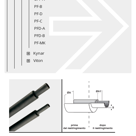
PF-B
PF-D
PF-C
PFD-A
PFD-B
PF-MK
Kynar
Viton