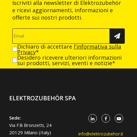
Iscriviti alla newsletter di Elektrozubehör
e ricevi aggiornamenti, informazioni e
offerte sui nostri prodotti.
Dichiaro di accettare
l'informativa sulla
Privacy
*
Desidero ricevere ulteriori informazioni
sui prodotti, servizi, eventi e notizie*
ELEKTROZUBEHÖR SPA
Sede:
Via F.lli Bronzetti, 24
20129 Milano (Italy)
info@elektrozubehor.it