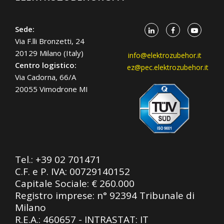
Sede:
Via F.lli Bronzetti, 24
20129 Milano (Italy)
info@elektrozubehor.it
Centro logistico:
ez@pec.elektrozubehor.it
Via Cadorna, 66/A
20055 Vimodrone MI
Tel.:
+39 02 701471
C.F. e P. IVA: 00729140152
Capitale Sociale: € 260.000
Registro imprese: n° 92394 Tribunale di
Milano
R.E.A.: 460657 - INTRASTAT: IT