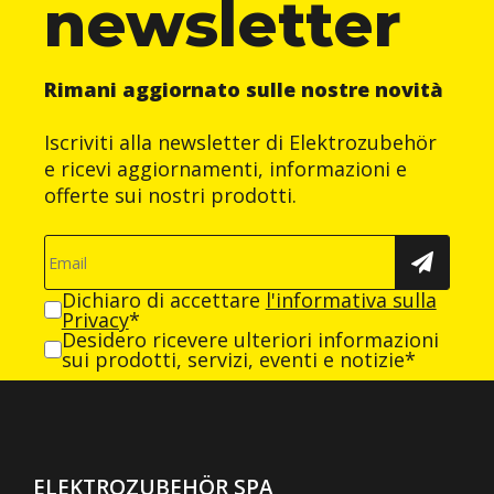
newsletter
Rimani aggiornato sulle nostre novità
Iscriviti alla newsletter di Elektrozubehör
e ricevi aggiornamenti, informazioni e
offerte sui nostri prodotti.
Dichiaro di accettare
l'informativa sulla
Privacy
*
Desidero ricevere ulteriori informazioni
sui prodotti, servizi, eventi e notizie*
ELEKTROZUBEHÖR SPA