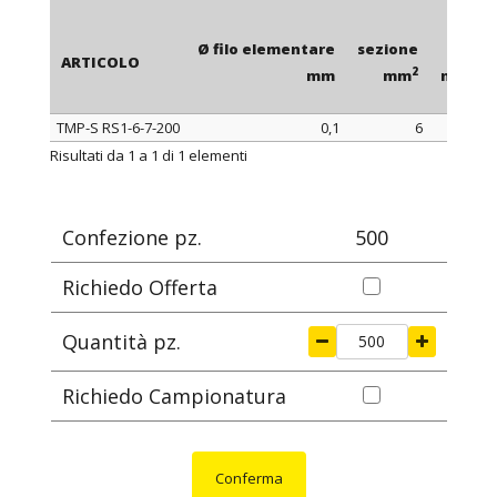
Ø filo elementare
sezione
L
ARTICOLO
2
mm
mm
mm
TMP-S RS1-6-7-200
0,1
6
200
1
ARTICOLO
Ø filo elementare
sezione
L
Risultati da 1 a 1 di 1 elementi
2
mm
mm
mm
Confezione pz.
500
Richiedo Offerta
Quantità pz.
Richiedo Campionatura
Conferma