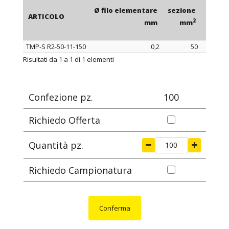
Ø filo elementare
sezione
L
ARTICOLO
2
mm
mm
mm
TMP-S R2-50-11-150
0,2
50
150
ARTICOLO
Ø filo elementare
sezione
L
Risultati da 1 a 1 di 1 elementi
2
mm
mm
mm
Confezione pz.
100
Richiedo Offerta
Quantità pz.
Richiedo Campionatura
Conferma