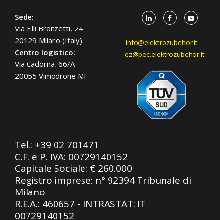
Sede:
Via F.lli Bronzetti, 24
20129 Milano (Italy)
info@elektrozubehor.it
Centro logistico:
ez@pec.elektrozubehor.it
Via Cadorna, 66/A
20055 Vimodrone MI
Tel.:
+39 02 701471
C.F. e P. IVA: 00729140152
Capitale Sociale: € 260.000
Registro imprese: n° 92394 Tribunale di
Milano
R.E.A.: 460657 - INTRASTAT: IT
00729140152