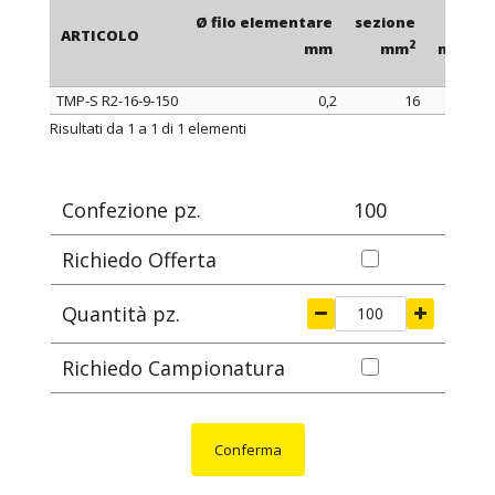
Ø filo elementare
sezione
L
ARTICOLO
2
mm
mm
mm
TMP-S R2-16-9-150
0,2
16
150
1
ARTICOLO
Ø filo elementare
sezione
L
Risultati da 1 a 1 di 1 elementi
2
mm
mm
mm
Confezione pz.
100
Richiedo Offerta
Quantità pz.
Richiedo Campionatura
Conferma