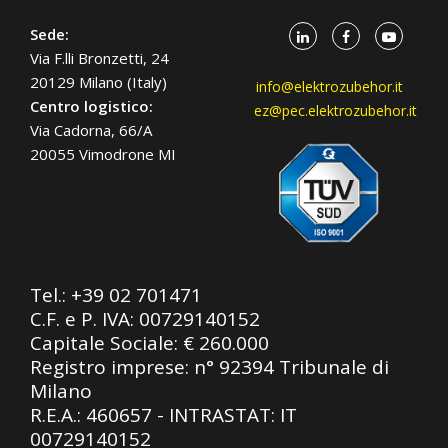
Sede:
Via F.lli Bronzetti, 24
20129 Milano (Italy)
info@elektrozubehor.it
Centro logistico:
ez@pec.elektrozubehor.it
Via Cadorna, 66/A
20055 Vimodrone MI
Tel.:
+39 02 701471
C.F. e P. IVA: 00729140152
Capitale Sociale: € 260.000
Registro imprese: n° 92394 Tribunale di
Milano
R.E.A.: 460657 - INTRASTAT: IT
00729140152