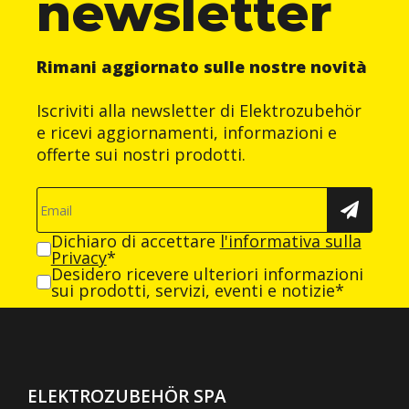
newsletter
Rimani aggiornato sulle nostre novità
Iscriviti alla newsletter di Elektrozubehör
e ricevi aggiornamenti, informazioni e
offerte sui nostri prodotti.
Dichiaro di accettare
l'informativa sulla
Privacy
*
Desidero ricevere ulteriori informazioni
sui prodotti, servizi, eventi e notizie*
ELEKTROZUBEHÖR SPA