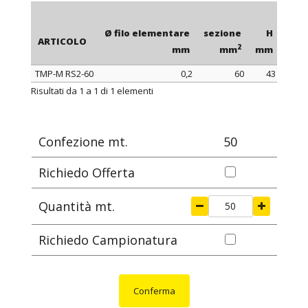
Ø filo elementare
sezione
H
con
ARTICOLO
2
mm
mm
mm
TMP-M RS2-60
0,2
60
43
ARTICOLO
Ø filo elementare
sezione
H
con
Risultati da 1 a 1 di 1 elementi
2
mm
mm
mm
Confezione mt.
50
Richiedo Offerta
Quantità mt.
Richiedo Campionatura
Conferma