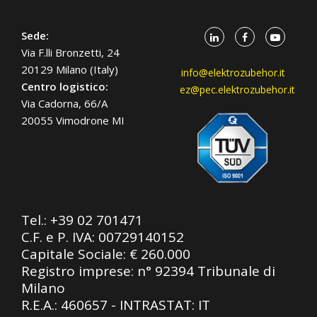
Sede:
Via F.lli Bronzetti, 24
20129 Milano (Italy)
info@elektrozubehor.it
Centro logistico:
ez@pec.elektrozubehor.it
Via Cadorna, 66/A
20055 Vimodrone MI
Tel.:
+39 02 701471
C.F. e P. IVA: 00729140152
Capitale Sociale: € 260.000
Registro imprese: n° 92394 Tribunale di
Milano
R.E.A.: 460657 - INTRASTAT: IT