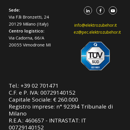
Sede:
Via F.lli Bronzetti, 24
20129 Milano (Italy)
info@elektrozubehor.it
Centro logistico:
ez@pec.elektrozubehor.it
Via Cadorna, 66/A
20055 Vimodrone MI
Tel.:
+39 02 701471
C.F. e P. IVA: 00729140152
Capitale Sociale: € 260.000
Registro imprese: n° 92394 Tribunale di
Milano
R.E.A.: 460657 - INTRASTAT: IT
00729140152