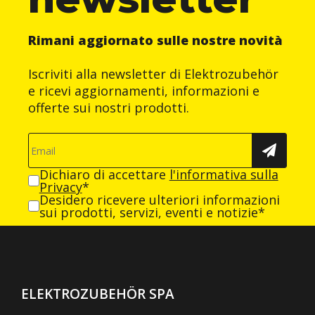
Rimani aggiornato sulle nostre novità
Iscriviti alla newsletter di Elektrozubehör
e ricevi aggiornamenti, informazioni e
offerte sui nostri prodotti.
Dichiaro di accettare
l'informativa sulla
Privacy
*
Desidero ricevere ulteriori informazioni
sui prodotti, servizi, eventi e notizie*
ELEKTROZUBEHÖR SPA