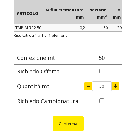
Ø filo elementare
sezione
H
con
ARTICOLO
2
mm
mm
mm
TMP-M RS2-50
0,2
50
39
ARTICOLO
Ø filo elementare
sezione
H
con
Risultati da 1 a 1 di 1 elementi
2
mm
mm
mm
Confezione mt.
50
Richiedo Offerta
Quantità mt.
Richiedo Campionatura
Conferma