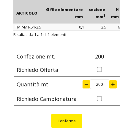
Ø filo elementare
sezione
H
con
ARTICOLO
2
mm
mm
mm
TMP-M RS1-2,5
0,1
2,5
6
ARTICOLO
Ø filo elementare
sezione
H
con
Risultati da 1 a 1 di 1 elementi
2
mm
mm
mm
Confezione mt.
200
Richiedo Offerta
Quantità mt.
Richiedo Campionatura
Conferma