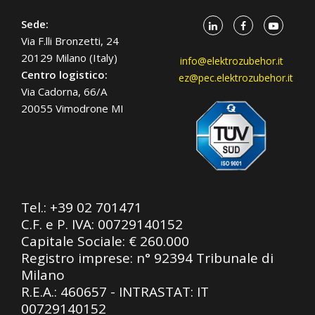
Sede:
Via F.lli Bronzetti, 24
20129 Milano (Italy)
info@elektrozubehor.it
Centro logistico:
ez@pec.elektrozubehor.it
Via Cadorna, 66/A
20055 Vimodrone MI
Tel.:
+39 02 701471
C.F. e P. IVA: 00729140152
Capitale Sociale: € 260.000
Registro imprese: n° 92394 Tribunale di
Milano
R.E.A.: 460657 - INTRASTAT: IT
00729140152