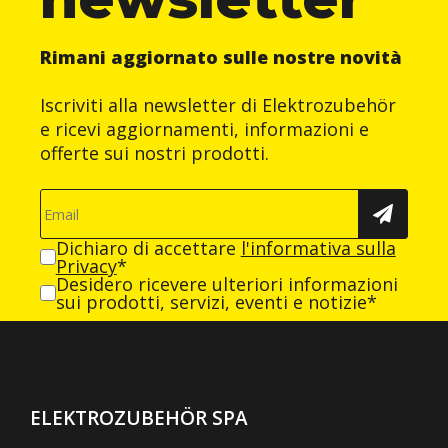
Rimani aggiornato sulle nostre novità
Iscriviti alla newsletter di Elektrozubehör
e ricevi aggiornamenti, informazioni e
offerte sui nostri prodotti.
Dichiaro di accettare
l'informativa sulla
Privacy
*
Desidero ricevere ulteriori informazioni
sui prodotti, servizi, eventi e notizie*
ELEKTROZUBEHÖR SPA