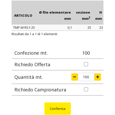
Ø filo elementare
sezione
H
con
ARTICOLO
2
mm
mm
mm
TMP-M RS1-25
0,1
25
23
ARTICOLO
Ø filo elementare
sezione
H
con
Risultati da 1 a 1 di 1 elementi
2
mm
mm
mm
Confezione mt.
100
Richiedo Offerta
Quantità mt.
Richiedo Campionatura
Conferma