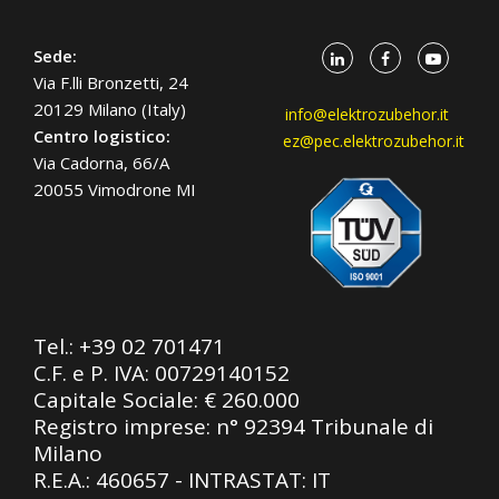
Sede:
Via F.lli Bronzetti, 24
20129 Milano (Italy)
info@elektrozubehor.it
Centro logistico:
ez@pec.elektrozubehor.it
Via Cadorna, 66/A
20055 Vimodrone MI
Tel.:
+39 02 701471
C.F. e P. IVA: 00729140152
Capitale Sociale: € 260.000
Registro imprese: n° 92394 Tribunale di
Milano
R.E.A.: 460657 - INTRASTAT: IT