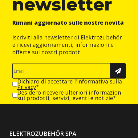
newsletter
Rimani aggiornato sulle nostre novità
Iscriviti alla newsletter di Elektrozubehör
e ricevi aggiornamenti, informazioni e
offerte sui nostri prodotti.
Dichiaro di accettare
l'informativa sulla
Privacy
*
Desidero ricevere ulteriori informazioni
sui prodotti, servizi, eventi e notizie*
ELEKTROZUBEHÖR SPA