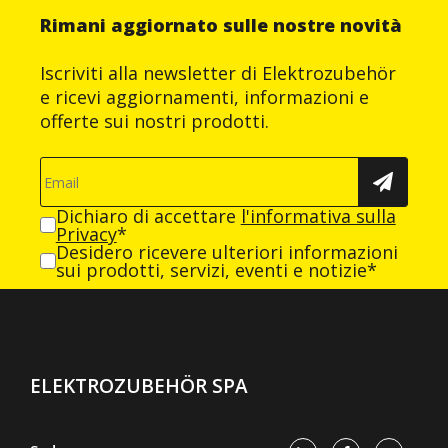
Rimani aggiornato sulle nostre novità
Iscriviti alla newsletter di Elektrozubehör
e ricevi aggiornamenti, informazioni e
offerte sui nostri prodotti.
Dichiaro di accettare
l'informativa sulla
Privacy
*
Desidero ricevere ulteriori informazioni
sui prodotti, servizi, eventi e notizie*
ELEKTROZUBEHÖR SPA