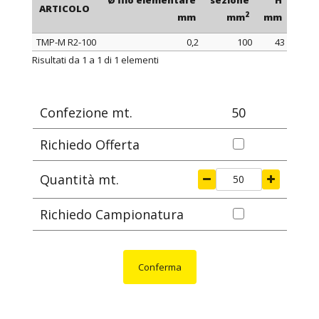
Ø filo elementare
sezione
H
con
ARTICOLO
2
mm
mm
mm
TMP-M R2-100
0,2
100
43
ARTICOLO
Ø filo elementare
sezione
H
con
Risultati da 1 a 1 di 1 elementi
2
mm
mm
mm
Confezione mt.
50
Richiedo Offerta
Quantità mt.
Richiedo Campionatura
Conferma