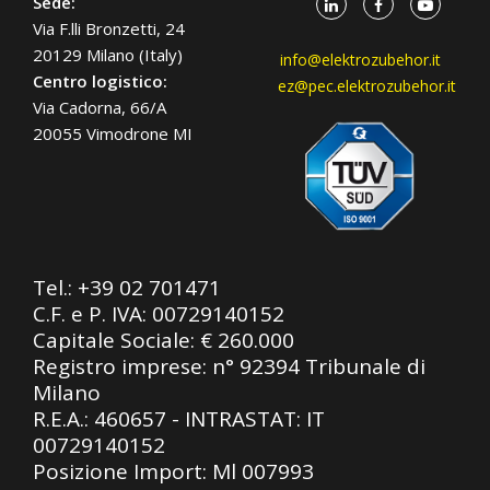
Sede:
Via F.lli Bronzetti, 24
20129 Milano (Italy)
info@elektrozubehor.it
Centro logistico:
ez@pec.elektrozubehor.it
Via Cadorna, 66/A
20055 Vimodrone MI
Tel.:
+39 02 701471
C.F. e P. IVA: 00729140152
Capitale Sociale: € 260.000
Registro imprese: n° 92394 Tribunale di
Milano
R.E.A.: 460657 - INTRASTAT: IT
00729140152
Posizione Import: Ml 007993