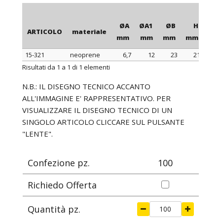
ØA
ØA1
ØB
H
con
ARTICOLO
materiale
mm
mm
mm
mm
15-321
neoprene
6,7
12
23
21
ARTICOLO
materiale
ØA
ØA1
ØB
H
con
Risultati da 1 a 1 di 1 elementi
mm
mm
mm
mm
N.B.: IL DISEGNO TECNICO ACCANTO
ALL'IMMAGINE E' RAPPRESENTATIVO. PER
VISUALIZZARE IL DISEGNO TECNICO DI UN
SINGOLO ARTICOLO CLICCARE SUL PULSANTE
"LENTE".
Confezione pz.
100
Richiedo Offerta
Quantità pz.