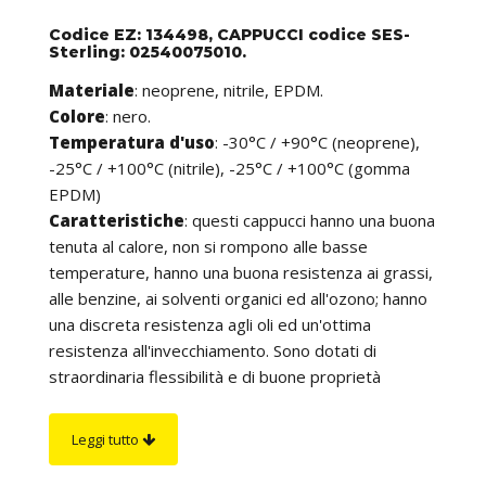
Codice EZ: 134498, CAPPUCCI codice SES-
Sterling: 02540075010.
Materiale
: neoprene, nitrile, EPDM.
Colore
: nero.
Temperatura d'uso
: -30°C / +90°C (neoprene),
-25°C / +100°C (nitrile), -25°C / +100°C (gomma
EPDM)
Caratteristiche
:
questi cappucci hanno una buona
tenuta al calore, non si rompono alle basse
temperature, hanno una buona resistenza ai grassi,
alle benzine, ai solventi organici ed all'ozono; hanno
una discreta resistenza agli oli ed un'ottima
resistenza all'invecchiamento. Sono dotati di
straordinaria flessibilità e di buone proprietà
elettriche. Risultano essere molto utili per isolare
elementi metallici in cui vi è un’uscita del cavo dritta.
Leggi tutto