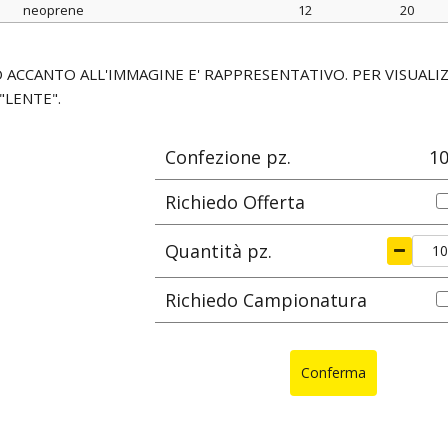
neoprene
12
20
materiale
ØA
ØB
mm
mm
CO ACCANTO ALL'IMMAGINE E' RAPPRESENTATIVO. PER VISUAL
"LENTE".
Confezione pz.
1
Richiedo Offerta
Quantità pz.
Richiedo Campionatura
Conferma