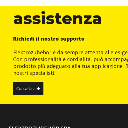
assistenza
Richiedi il nostro supporto
Elektrozubehör è da sempre attenta alle esigen
Con professionalità e cordialità, può accompag
prodotto più adeguato alla tua applicazione. R
nostri specialisti.
Contattaci