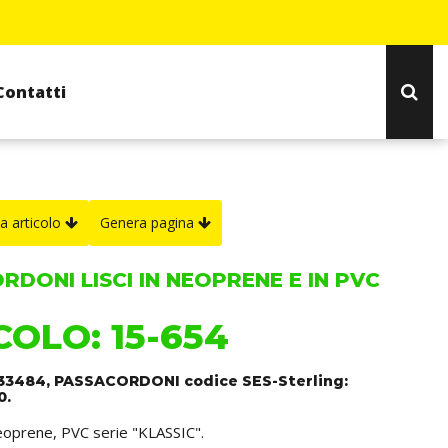
Contatti
a articolo
Genera pagina
DONI LISCI IN NEOPRENE E IN PVC
COLO: 15-654
133484, PASSACORDONI codice SES-Sterling:
0.
neoprene, PVC serie "KLASSIC".