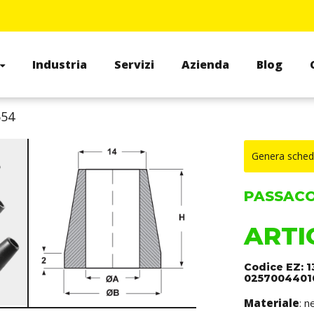
Industria
Servizi
Azienda
Blog
654
Genera sched
PASSACOR
ARTI
Codice EZ: 
0257004401
Materiale
: 