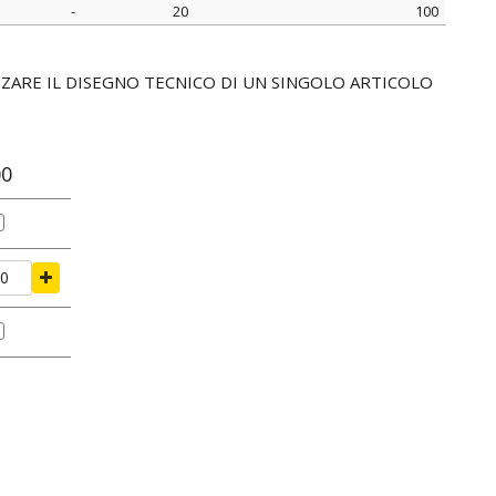
-
20
100
ØG
H
confezione
mm
mm
pz.
IZZARE IL DISEGNO TECNICO DI UN SINGOLO ARTICOLO
00