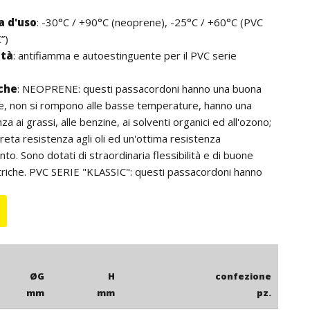
 d'uso
: -30°C / +90°C (neoprene), -25°C / +60°C (PVC
”)
ità
: antifiamma e autoestinguente per il PVC serie
iche
: NEOPRENE: questi passacordoni hanno una buona
re, non si rompono alle basse temperature, hanno una
a ai grassi, alle benzine, ai solventi organici ed all'ozono;
reta resistenza agli oli ed un'ottima resistenza
nto. Sono dotati di straordinaria flessibilità e di buone
triche. PVC SERIE "KLASSIC": questi passacordoni hanno
tenza agli acidi ed agli oli minerali.
: per quantità, passacordoni in altri colori ed in silicone.
ØG
H
confezione
mm
mm
pz.