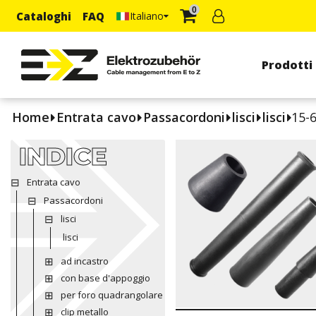
0
Cataloghi
FAQ
Italiano
Prodotti
Home
Entrata cavo
Passacordoni
lisci
lisci
15-
INDICE
Entrata cavo
Passacordoni
lisci
lisci
ad incastro
con base d'appoggio
per foro quadrangolare
clip metallo