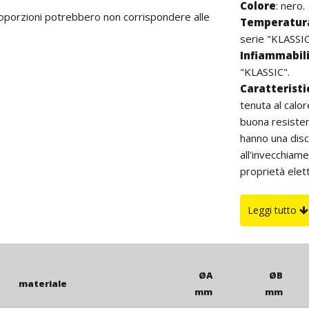
Colore
: nero.
proporzioni potrebbero non corrispondere alle
Temperatura
serie "KLASSIC
Infiammabil
"KLASSIC".
Caratterist
tenuta al calo
buona resistenz
hanno una disc
all'invecchiame
proprietà elet
una buona resis
Su richiesta
Leggi tutto
ØA
ØB
materiale
mm
mm