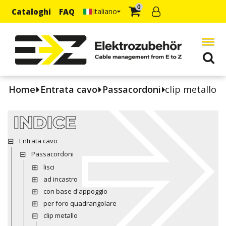
0
Cataloghi
FAQ
Italiano
Home
Entrata cavo
Passacordoni
clip metallo
INDICE
Entrata cavo
Passacordoni
lisci
ad incastro
con base d'appoggio
per foro quadrangolare
clip metallo