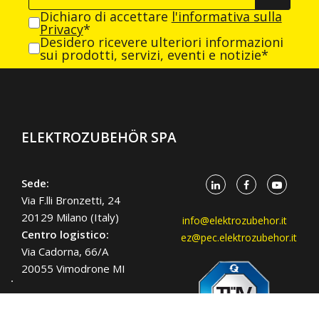
Dichiaro di accettare
l'informativa sulla
Privacy
*
Desidero ricevere ulteriori informazioni
sui prodotti, servizi, eventi e notizie*
ELEKTROZUBEHÖR SPA
Sede:
Via F.lli Bronzetti, 24
20129 Milano (Italy)
info@elektrozubehor.it
Centro logistico:
ez@pec.elektrozubehor.it
Via Cadorna, 66/A
20055 Vimodrone MI