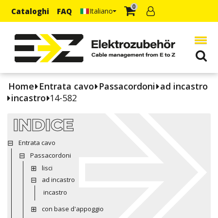
0
Cataloghi
FAQ
Italiano
Home
Entrata cavo
Passacordoni
ad incastro
incastro
14-582
INDICE
Entrata cavo
Passacordoni
lisci
ad incastro
incastro
con base d'appoggio