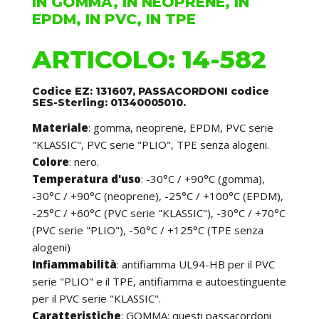
IN GOMMA, IN NEOPRENE, IN
EPDM, IN PVC, IN TPE
ARTICOLO: 14-582
Codice EZ: 131607, PASSACORDONI codice
SES-Sterling: 01340005010.
Materiale
: gomma, neoprene, EPDM, PVC serie
"KLASSIC", PVC serie "PLIO", TPE senza alogeni.
Colore
: nero.
Temperatura d'uso
: -30°C / +90°C (gomma),
-30°C / +90°C (neoprene), -25°C / +100°C (EPDM),
-25°C / +60°C (PVC serie "KLASSIC"), -30°C / +70°C
(PVC serie "PLIO"), -50°C / +125°C (TPE senza
alogeni)
Infiammabilità
: antifiamma UL94-HB per il PVC
serie "PLIO" e il TPE, antifiamma e autoestinguente
per il PVC serie "KLASSIC".
Caratteristiche
: GOMMA: questi passacordoni