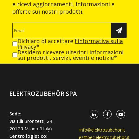
e ricevi aggiornamenti, informazioni e
offerte sui nostri prodotti.
Dichiaro di accettare
l'informativa sulla
Privacy
*
Desidero ricevere ulteriori informazioni
sui prodotti, servizi, eventi e notizie*
ELEKTROZUBEHÖR SPA
Sede:
Via F.lli Bronzetti, 24
20129 Milano (Italy)
info@elektrozubehor.it
Centro logistico:
ez@pec.elektrozubehor.it