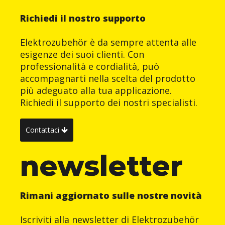
Su richiesta
: per quantità, passacordoni in altri
Richiedi il nostro supporto
colori ed in silicone.
Elektrozubehör è da sempre attenta alle
esigenze dei suoi clienti. Con
professionalità e cordialità, può
accompagnarti nella scelta del prodotto
più adeguato alla tua applicazione.
Richiedi il supporto dei nostri specialisti.
Contattaci
newsletter
Rimani aggiornato sulle nostre novità
Iscriviti alla newsletter di Elektrozubehör