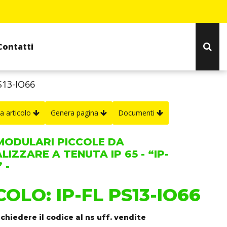
Contatti
S13-IO66
a articolo
Genera pagina
Documenti
MODULARI PICCOLE DA
IZZARE A TENUTA IP 65 - “IP-
 -
OLO: IP-FL PS13-IO66
ichiedere il codice al ns uff. vendite