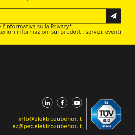
e
l'informativa sulla Privacy
*
eriori informazioni sui prodotti, servizi, eventi
info@elektrozubehor.it
ez@pec.elektrozubehor.it