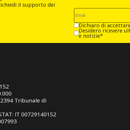
ichiedi il supporto dei
Dichiaro di accettar
Desidero ricevere ult
e notizie*
0152
0.000
92394 Tribunale di
ASTAT: IT 00729140152
 007993