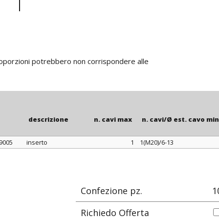
di pressacavi 
realizzazione d
disegno “DIM
Su richiesta
colori. Inoltre
disegno “DIMA
proporzioni potrebbero non corrispondere alle
possono essere
descrizione
n. cavi max
n. cavi/Ø est. cavo mi
 9005
inserto
1
1(M20)/6-13
descrizione
n. cavi max
n. cavi/Ø est. cavo mi
Confezione pz.
1
Richiedo Offerta