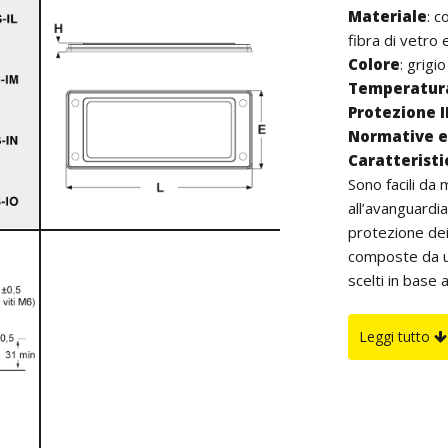
Materiale
: c
fibra di vetro
Colore
: grig
Temperatura
Protezione I
Normative e 
Caratterist
Sono facili da
all’avanguardia
protezione dei
composte da u
scelti in base 
vanno agganciati
necessità potra
Leggi tutto
inoltre, sono 
dal cavo mentre
alcun utensile.
indipendenteme