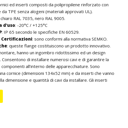
ornici ed inserti composti da polipropilene rinforzato con
 e da TPE senza alogeni (materiali approvati UL).
io chiaro RAL 7035, nero RAL 9005.
 d'uso
: -20°C / +125°C
P
: IP 65 secondo le specifiche EN 60529.
Certificazioni
: sono conformi alla normativa SEMKO.
iche
: queste flange costituiscono un prodotto innovativo.
 montare, hanno un ingombro ridottissimo ed un design
. Consentono di installare numerosi cavi e di garantire la
 componenti all’interno delle apparecchiature. Sono
na cornice (dimensioni 134x52 mm) e da inserti che vanno
alla dimensione e quantità di cavi da installare. Gli inserti
 l’uno con l’altro, poi inseriti nella cornice; in caso di
nno essere smontati e sostituiti con degli altri. Gli inserti,
dotati di una membrana che può essere facilmente forata
 la attraversa, senza, quindi, la necessità di utilizzare
 La tenuta IP 65 è garantita su tutta la flangia
nte dal numero di cavi installati. Possibilità di montaggio