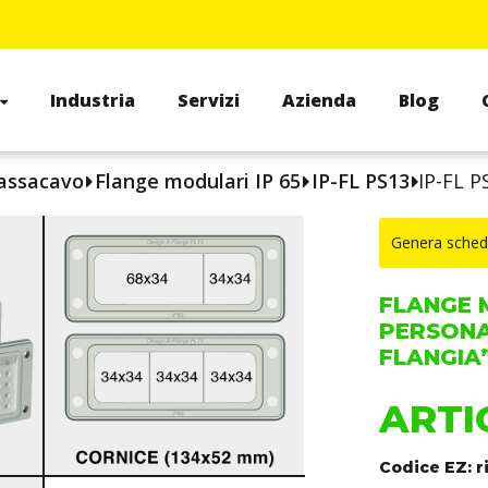
Industria
Servizi
Azienda
Blog
passacavo
Flange modulari IP 65
IP-FL PS13
IP-FL P
Genera sched
FLANGE 
PERSONAL
FLANGIA”
ARTIC
Codice EZ: r