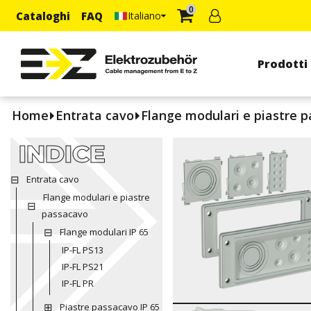
0
Cataloghi
FAQ
Italiano
Prodotti
Home
Entrata cavo
Flange modulari e piastre 
INDICE
Entrata cavo
Flange modulari e piastre
passacavo
Flange modulari IP 65
IP-FL PS13
IP-FL PS21
IP-FL PR
Piastre passacavo IP 65