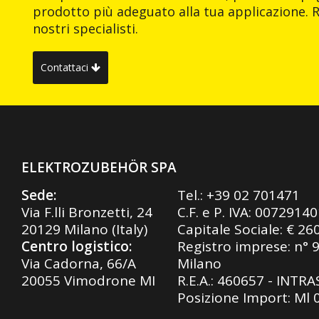
prodotto più adeguato alla tua applicazione. R
nostri specialisti.
Contattaci
ELEKTROZUBEHÖR SPA
Sede:
Tel.:
+39 02 701471
Via F.lli Bronzetti, 24
C.F. e P. IVA: 0072914
20129 Milano (Italy)
Capitale Sociale: € 26
Centro logistico:
Registro imprese: n° 
Via Cadorna, 66/A
Milano
20055 Vimodrone MI
R.E.A.: 460657 - INTR
Posizione Import: Ml