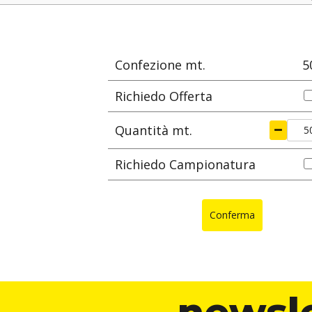
colore
ØA
Ø
mm
m
Confezione mt.
5
Richiedo Offerta
Quantità mt.
Richiedo Campionatura
Conferma
newsl