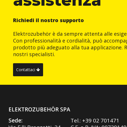
Richiedi il nostro supporto
Elektrozubehör è da sempre attenta alle esigen
Con professionalità e cordialità, può accompag
prodotto più adeguato alla tua applicazione. R
nostri specialisti.
Contattaci
ELEKTROZUBEHÖR SPA
Sede:
Tel.:
+39 02 701471