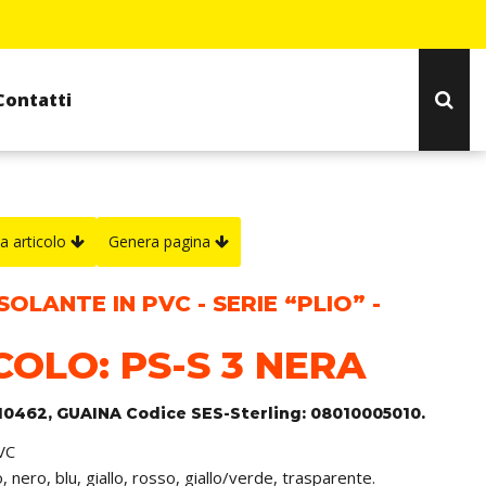
Contatti
a articolo
Genera pagina
SOLANTE IN PVC - SERIE “PLIO” -
COLO: PS-S 3 NERA
110462, GUAINA Codice SES-Sterling: 08010005010.
PVC
o, nero, blu, giallo, rosso, giallo/verde, trasparente.