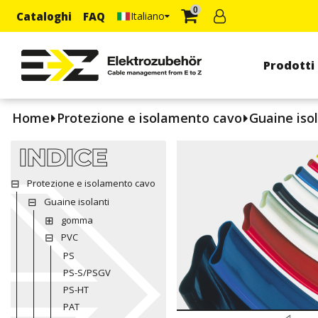
0
Cataloghi
FAQ
Italiano
Prodotti
Home
Protezione e isolamento cavo
Guaine isol
INDICE
Protezione e isolamento cavo
Guaine isolanti
gomma
PVC
PS
PS-S/PSGV
PS-HT
PAT