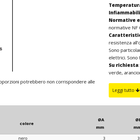
Temperatura
Infiammabil
Normative e 
normative NF 
Caratterist
resistenza all’
Sono particola
elettrici. Sono
Su richiesta
verde, arancio
essere fornite
proporzioni potrebbero non corrispondere alle
Leggi tutto
ØA
Ø
colore
mm
m
nero
3
3