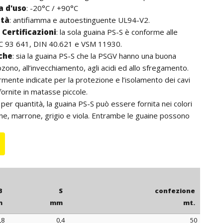
 d'uso
: -20°C / +90°C
ità
: antifiamma e autoestinguente UL94-V2.
Certificazioni
: la sola guaina PS-S è conforme alle
C 93 641, DIN 40.621 e VSM 11930.
iche
: sia la guaina PS-S che la PSGV hanno una buona
ozono, all’invecchiamento, agli acidi ed allo sfregamento.
rmente indicate per la protezione e l’isolamento dei cavi
 fornite in matasse piccole.
: per quantità, la guaina PS-S può essere fornita nei colori
ne, marrone, grigio e viola. Entrambe le guaine possono
 in spezzoni con lunghezza a scelta.
B
S
confezione
m
mm
mt.
,8
0,4
50