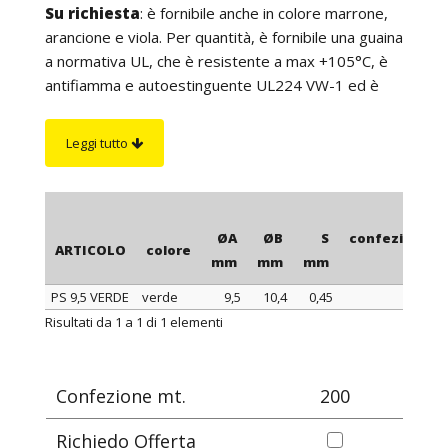
Su richiesta
: è fornibile anche in colore marrone,
arancione e viola. Per quantità, è fornibile una guaina
a normativa UL, che è resistente a max +105°C, è
antifiamma e autoestinguente UL224 VW-1 ed è
particolarmente resistente agli olii. Inoltre, per
quantità è possibile realizzare guaine con spessore
Leggi tutto
parete maggiorato ed è possibile fornire ogni
guaina in spezzoni (manicotti) con lunghezza a
scelta.
ØA
ØB
S
confezione
ARTICOLO
colore
mm
mm
mm
mt.
PS 9,5 VERDE
verde
9,5
10,4
0,45
200
ARTICOLO
colore
ØA
ØB
S
confezione
Risultati da 1 a 1 di 1 elementi
mm
mm
mm
mt.
Confezione mt.
200
Richiedo Offerta