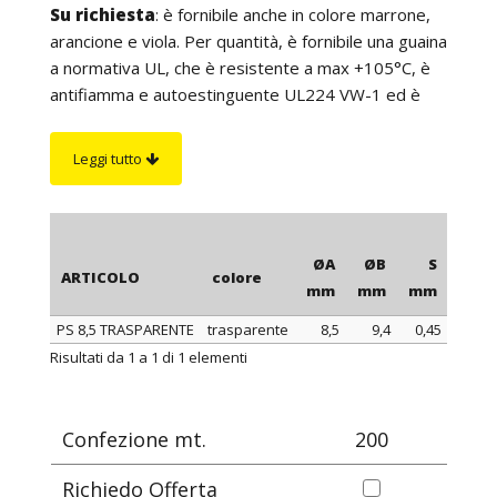
Su richiesta
: è fornibile anche in colore marrone,
arancione e viola. Per quantità, è fornibile una guaina
a normativa UL, che è resistente a max +105°C, è
antifiamma e autoestinguente UL224 VW-1 ed è
particolarmente resistente agli olii. Inoltre, per
quantità è possibile realizzare guaine con spessore
Leggi tutto
parete maggiorato ed è possibile fornire ogni
guaina in spezzoni (manicotti) con lunghezza a
scelta.
ØA
ØB
S
conf
ARTICOLO
colore
mm
mm
mm
PS 8,5 TRASPARENTE
trasparente
8,5
9,4
0,45
ARTICOLO
colore
ØA
ØB
S
conf
Risultati da 1 a 1 di 1 elementi
mm
mm
mm
Confezione mt.
200
Richiedo Offerta