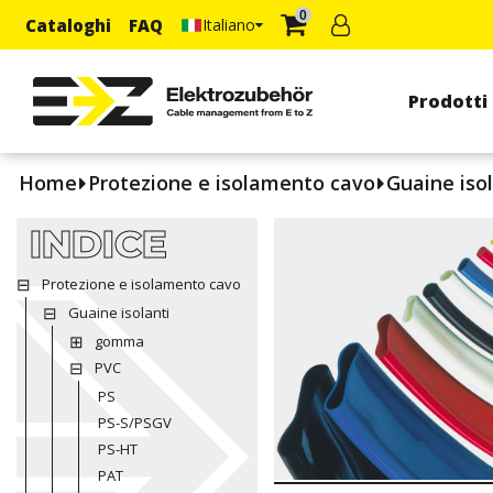
0
Cataloghi
FAQ
Italiano
Prodotti
Home
Protezione e isolamento cavo
Guaine isol
INDICE
Protezione e isolamento cavo
Guaine isolanti
gomma
PVC
PS
PS-S/PSGV
PS-HT
PAT