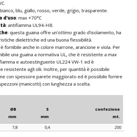
VC.
 bianco, blu, giallo, rosso, verde, grigio, trasparente.
 d'uso
: max +70°C
ità
: antifiamma UL94-HB.
iche
: questa guaina offre un’ottimo grado d’isolamento, ha
stiche dielettriche ed una buona flessibilità.
: è fornibile anche in colore marrone, arancione e viola. Per
rnibile una guaina a normativa UL, che è resistente a max
ifiamma e autoestinguente UL224 VW-1 ed è
 resistente agli olii. Inoltre, per quantità è possibile
ine con spessore parete maggiorato ed è possibile fornire
 spezzoni (manicotti) con lunghezza a scelta.
ØB
S
confezione
mm
mm
mt.
7,8
0,4
200
ØB
S
confezione