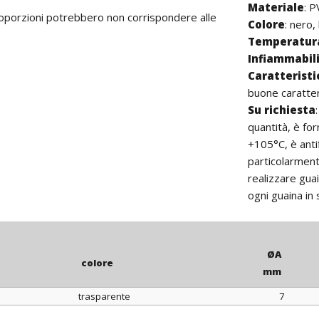
Materiale
: P
proporzioni potrebbero non corrispondere alle
Colore
: nero,
Temperatura
Infiammabil
Caratterist
buone caratteri
Su richiesta
quantità, è fo
+105°C, è ant
particolarmente
realizzare gua
ogni guaina in
ØA
colore
mm
trasparente
7
colore
ØA