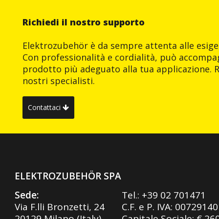
Richiedi il nostro supporto
Elektrozubehör è da sempre attenta alle esigen
Con professionalità e cordialità, può accompag
prodotto più adeguato alla tua applicazione. R
nostri specialisti.
Contattaci
ELEKTROZUBEHÖR SPA
Sede:
Tel.:
+39 02 701471
Via F.lli Bronzetti, 24
C.F. e P. IVA: 0072914
20129 Milano (Italy)
Capitale Sociale: € 26