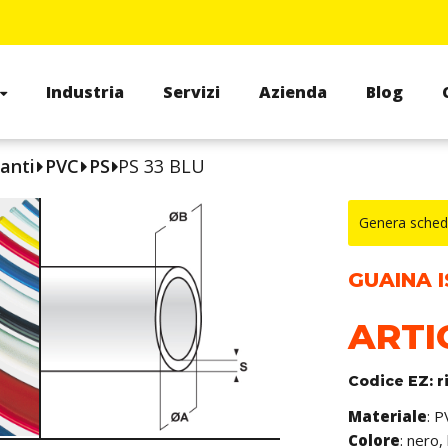
Industria
Servizi
Azienda
Blog
anti
PVC
PS
PS 33 BLU
Genera sched
GUAINA 
ARTI
Codice EZ: r
Materiale
: P
Colore
: nero,