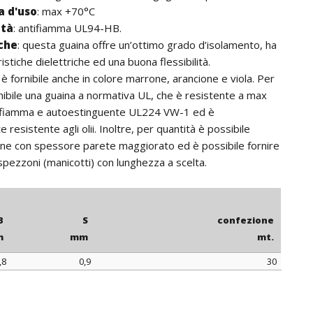
 d'uso
: max +70°C
ità
: antifiamma UL94-HB.
iche
: questa guaina offre un’ottimo grado d’isolamento, ha
stiche dielettriche ed una buona flessibilità.
: è fornibile anche in colore marrone, arancione e viola. Per
rnibile una guaina a normativa UL, che è resistente a max
ifiamma e autoestinguente UL224 VW-1 ed è
 resistente agli olii. Inoltre, per quantità è possibile
ine con spessore parete maggiorato ed è possibile fornire
 spezzoni (manicotti) con lunghezza a scelta.
B
S
confezione
m
mm
mt.
,8
0,9
30
B
S
confezione
m
mm
mt.