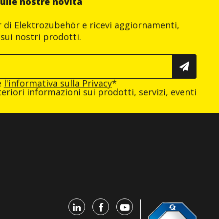
ulle nostre novità
er di Elektrozubehör e ricevi aggiornamenti,
sui nostri prodotti.
e
l'informativa sulla Privacy
*
eriori informazioni sui prodotti, servizi, eventi