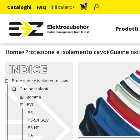
0
Cataloghi
FAQ
Italiano
Prodotti
Home
Protezione e isolamento cavo
Guaine isol
INDICE
Protezione e isolamento cavo
Guaine isolanti
gomma
PVC
PS
PS-S/PSGV
PS-HT
PAT