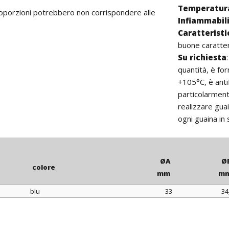
Temperatura
proporzioni potrebbero non corrispondere alle
Infiammabil
Caratterist
buone caratteri
Su richiesta
quantità, è fo
+105°C, è ant
particolarmente
realizzare gua
ogni guaina in
ØA
Ø
colore
mm
m
blu
33
34
colore
ØA
Ø
mm
m