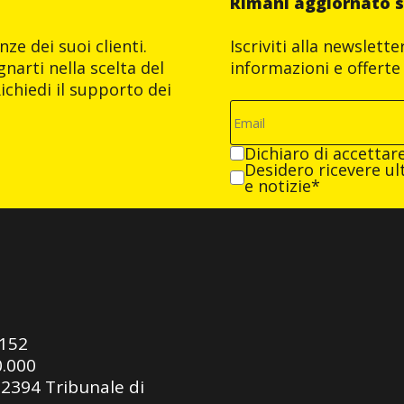
Rimani aggiornato s
ze dei suoi clienti.
Iscriviti alla newslett
narti nella scelta del
informazioni e offerte 
ichiedi il supporto dei
Dichiaro di accettar
Desidero ricevere ult
e notizie*
0152
0.000
92394 Tribunale di