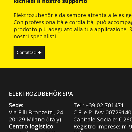
Richiedi il nostro supporto
Elektrozubehör è da sempre attenta alle esigen
Con professionalità e cordialità, può accompag
prodotto più adeguato alla tua applicazione. R
nostri specialisti.
Contattaci
ELEKTROZUBEHÖR SPA
Sede:
Tel.:
+39 02 701471
Via F.lli Bronzetti, 24
C.F. e P. IVA: 0072914
20129 Milano (Italy)
Capitale Sociale: € 26
Centro logistico:
Registro imprese: n° 