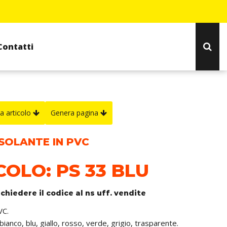
Contatti
a articolo
Genera pagina
ISOLANTE IN PVC
COLO: PS 33 BLU
ichiedere il codice al ns uff. vendite
VC.
 bianco, blu, giallo, rosso, verde, grigio, trasparente.