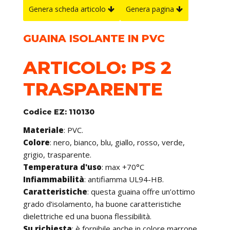
Genera scheda articolo
Genera pagina
GUAINA ISOLANTE IN PVC
ARTICOLO: PS 2
TRASPARENTE
Codice EZ: 110130
Materiale
: PVC.
Colore
: nero, bianco, blu, giallo, rosso, verde,
grigio, trasparente.
Temperatura d'uso
: max +70°C
Infiammabilità
: antifiamma UL94-HB.
Caratteristiche
: questa guaina offre un’ottimo
grado d’isolamento, ha buone caratteristiche
dielettriche ed una buona flessibilità.
Su richiesta
: è fornibile anche in colore marrone,