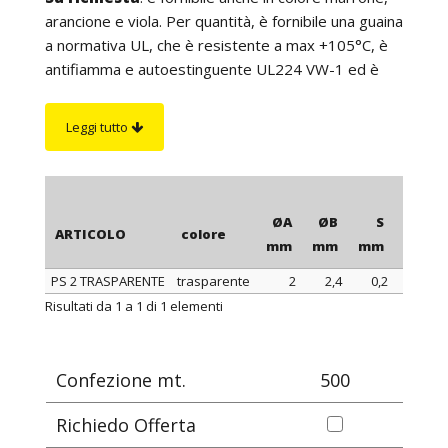
arancione e viola. Per quantità, è fornibile una guaina
a normativa UL, che è resistente a max +105°C, è
antifiamma e autoestinguente UL224 VW-1 ed è
particolarmente resistente agli olii. Inoltre, per
quantità è possibile realizzare guaine con spessore
Leggi tutto
parete maggiorato ed è possibile fornire ogni
guaina in spezzoni (manicotti) con lunghezza a
scelta.
ØA
ØB
S
confe
ARTICOLO
colore
mm
mm
mm
PS 2 TRASPARENTE
trasparente
2
2,4
0,2
ARTICOLO
colore
ØA
ØB
S
confe
Risultati da 1 a 1 di 1 elementi
mm
mm
mm
Confezione mt.
500
Richiedo Offerta