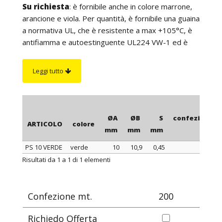
Su richiesta
: è fornibile anche in colore marrone,
arancione e viola. Per quantità, è fornibile una guaina
a normativa UL, che è resistente a max +105°C, è
antifiamma e autoestinguente UL224 VW-1 ed è
particolarmente resistente agli olii. Inoltre, per
quantità è possibile realizzare guaine con spessore
Leggi tutto
parete maggiorato ed è possibile fornire ogni
guaina in spezzoni (manicotti) con lunghezza a
scelta.
ØA
ØB
S
confezione
ARTICOLO
colore
mm
mm
mm
mt.
PS 10 VERDE
verde
10
10,9
0,45
200
ARTICOLO
colore
ØA
ØB
S
confezione
Risultati da 1 a 1 di 1 elementi
mm
mm
mm
mt.
Confezione mt.
200
Richiedo Offerta