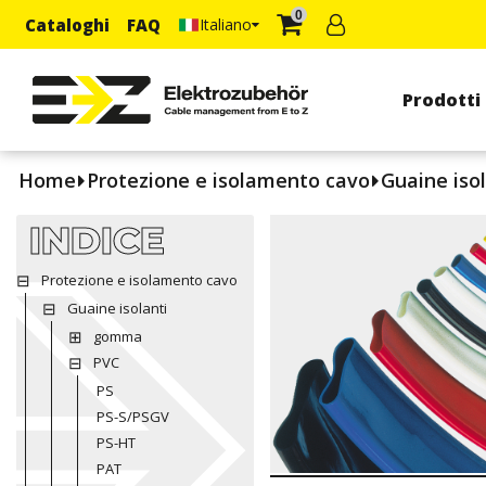
0
Cataloghi
FAQ
Italiano
Prodotti
Home
Protezione e isolamento cavo
Guaine isol
INDICE
Protezione e isolamento cavo
Guaine isolanti
gomma
PVC
PS
PS-S/PSGV
PS-HT
PAT