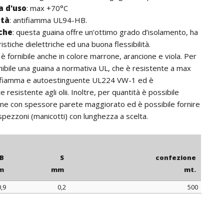
 d'uso
: max +70°C
ità
: antifiamma UL94-HB.
iche
: questa guaina offre un’ottimo grado d’isolamento, ha
stiche dielettriche ed una buona flessibilità.
: è fornibile anche in colore marrone, arancione e viola. Per
rnibile una guaina a normativa UL, che è resistente a max
ifiamma e autoestinguente UL224 VW-1 ed è
 resistente agli olii. Inoltre, per quantità è possibile
ine con spessore parete maggiorato ed è possibile fornire
 spezzoni (manicotti) con lunghezza a scelta.
B
S
confezione
m
mm
mt.
0,9
0,2
500
B
S
confezione
m
mm
mt.