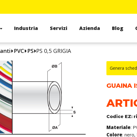
Industria
Servizi
Azienda
Blog
anti
PVC
PS
PS 0,5 GRIGIA
Genera sched
GUAINA 
ARTI
Codice EZ: r
Materiale
: P
Colore
: nero,