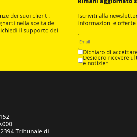
Rimani aggiornato s
ze dei suoi clienti.
Iscriviti alla newslett
narti nella scelta del
informazioni e offerte 
ichiedi il supporto dei
Dichiaro di accettar
Desidero ricevere ult
e notizie*
0152
0.000
92394 Tribunale di