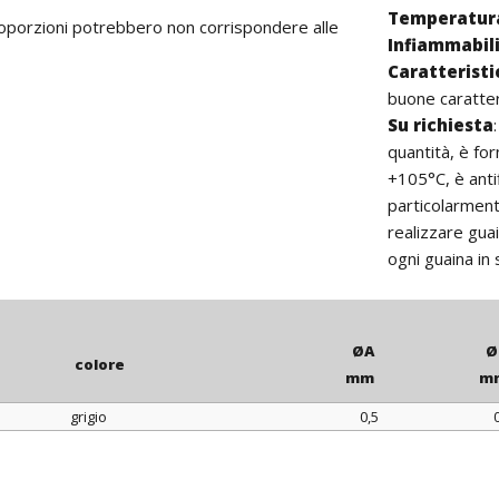
Temperatura
proporzioni potrebbero non corrispondere alle
Infiammabil
Caratterist
buone caratteri
Su richiesta
quantità, è fo
+105°C, è ant
particolarmente
realizzare gua
ogni guaina in
ØA
Ø
colore
mm
m
grigio
0,5
colore
ØA
Ø
mm
m