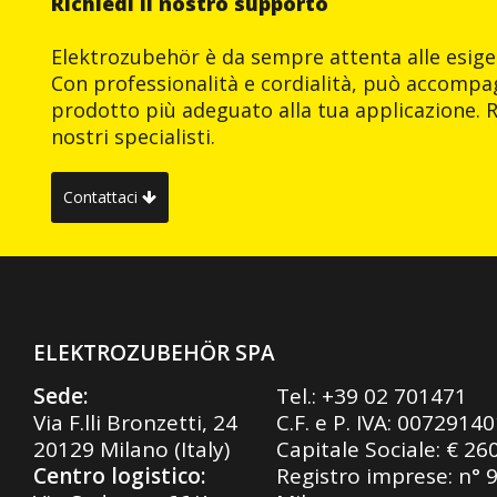
Richiedi il nostro supporto
Elektrozubehör è da sempre attenta alle esigen
Con professionalità e cordialità, può accompag
prodotto più adeguato alla tua applicazione. R
nostri specialisti.
Contattaci
ELEKTROZUBEHÖR SPA
Sede:
Tel.:
+39 02 701471
Via F.lli Bronzetti, 24
C.F. e P. IVA: 0072914
20129 Milano (Italy)
Capitale Sociale: € 26
Centro logistico:
Registro imprese: n° 