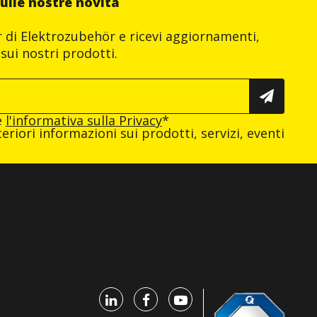
ulle nostre novità
er di Elektrozubehör e ricevi aggiornamenti,
sui nostri prodotti.
e
l'informativa sulla Privacy
*
eriori informazioni sui prodotti, servizi, eventi