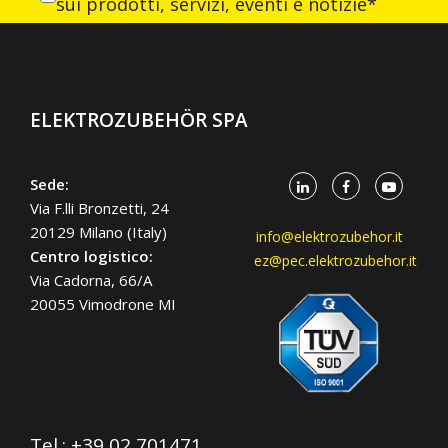
sui prodotti, servizi, eventi e notizie*
ELEKTROZUBEHÖR SPA
Sede:
Via F.lli Bronzetti, 24
20129 Milano (Italy)
info@elektrozubehor.it
Centro logistico:
ez@pec.elektrozubehor.it
Via Cadorna, 66/A
20055 Vimodrone MI
Tel.:
+39 02 701471