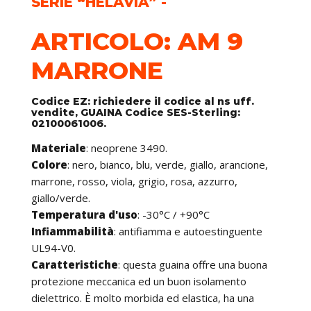
SERIE “HELAVIA” -
ARTICOLO: AM 9
MARRONE
Codice EZ: richiedere il codice al ns uff.
vendite, GUAINA Codice SES-Sterling:
02100061006.
Materiale
: neoprene 3490.
Colore
: nero, bianco, blu, verde, giallo, arancione,
marrone, rosso, viola, grigio, rosa, azzurro,
giallo/verde.
Temperatura d'uso
: -30°C / +90°C
Infiammabilità
: antifiamma e autoestinguente
UL94-V0.
Caratteristiche
: questa guaina offre una buona
protezione meccanica ed un buon isolamento
dielettrico. È molto morbida ed elastica, ha una