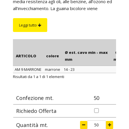
media resistenza agli oli, alle benzine, all’ozono ed
all’invecchiamento. La guaina bicolore viene
utilizzata per l'identificazione della messa a terra.
Fino alla misura con diametro interno da 7,5 mm è
Leggi tutto
trattata internamente con un lubrificante che facilita
lo scorrimento dei cavi.
Su richiesta
: la guaina con diametro interno da 10
mm in poi è fornibile con lubrificante interno. Inoltre,
Ø est. cavo min - max
ØA
ARTICOLO
colore
per alcune misure è disponibile in una nuova
mm
mm
versione certificata BS3858 type 1C.
AM 9 MARRONE
marrone
14 - 23
14
ARTICOLO
colore
Ø est. cavo min - max
ØA
Risultati da 1 a 1 di 1 elementi
mm
mm
Confezione mt.
50
Richiedo Offerta
Quantità mt.