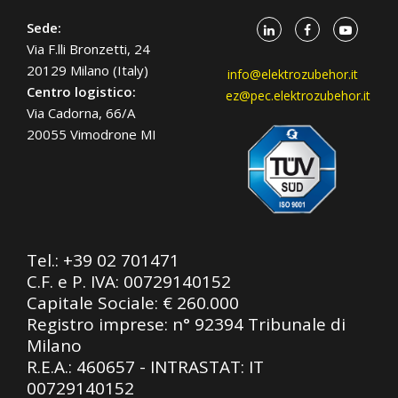
Sede:
Via F.lli Bronzetti, 24
20129 Milano (Italy)
info@elektrozubehor.it
Centro logistico:
ez@pec.elektrozubehor.it
Via Cadorna, 66/A
20055 Vimodrone MI
Tel.:
+39 02 701471
C.F. e P. IVA: 00729140152
Capitale Sociale: € 260.000
Registro imprese: n° 92394 Tribunale di
Milano
R.E.A.: 460657 - INTRASTAT: IT
00729140152