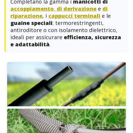
Completano la gamma i
manicotti di
accoppiamento
,
di derivazione
e
di
riparazione
, i
cappucci terminali
e le
guaine speciali
: termorestringenti,
antiroditore o con isolamento dielettrico,
ideali per assicurare
efficienza, sicurezza
e adattabilità
.